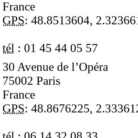
France
GPS
:
48.8513604
,
2.32366
tél
:
01 45 44 05 57
30 Avenue de l’Opéra
75002
Paris
France
GPS
:
48.8676225
,
2.33361
tél
:
06 14 32 08 33