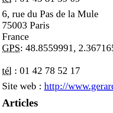
6, rue du Pas de la Mule
75003
Paris
France
GPS
:
48.8559991
,
2.36716
tél
:
01 42 78 52 17
Site web :
http://www.gera
Articles