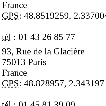
France
GPS
:
48.8519259
,
2.33700
tél
:
01 43 26 85 77
93, Rue de la Glacière
75013
Paris
France
GPS
:
48.828957
,
2.343197
tél
:
01 45 81 39 09