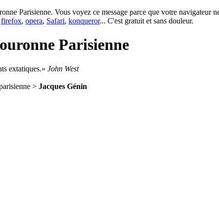
onne Parisienne. Vous voyez ce message parce que votre navigateur ne p
e
firefox
,
opera
,
Safari
,
konqueror
... C'est gratuit et sans douleur.
ouronne Parisienne
ts extatiques.
John West
 parisienne >
Jacques Génin