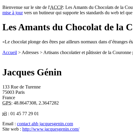
Bienvenue sur le site de l'
ACCP
: Les Amants du Chocolats de la Cour
mise à jour
vers un butineur qui supporte les standards du web tel qu
Les Amants du Chocolat de la C
Le chocolat plonge des êtres par ailleurs normaux dans d’étranges éta
Accueil
> Adresses > Artisans chocolatier et pâtissier de la Couronne
Jacques Génin
133 Rue de Turenne
75003
Paris
France
GPS
:
48.8647308
,
2.3647282
tél
:
01 45 77 29 01
Email :
contact ahb jacquesgenin.com
Site web :
http://www.jacquesgenin.com/