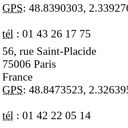
GPS
:
48.8390303
,
2.33927
tél
:
01 43 26 17 75
56, rue Saint-Placide
75006
Paris
France
GPS
:
48.8473523
,
2.32639
tél
:
01 42 22 05 14