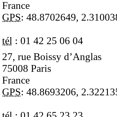
France
GPS
:
48.8702649
,
2.31003
tél
:
01 42 25 06 04
27, rue Boissy d’Anglas
75008
Paris
France
GPS
:
48.8693206
,
2.32213
tél
:
01 42 65 23 23