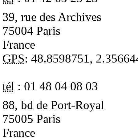
39, rue des Archives
75004
Paris
France
GPS
:
48.8598751
,
2.35664
tél
:
01 48 04 08 03
88, bd de Port-Royal
75005
Paris
France