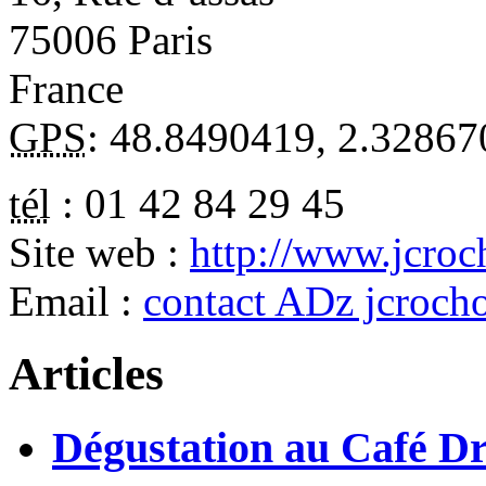
75006
Paris
France
GPS
:
48.8490419
,
2.32867
tél
:
01 42 84 29 45
Site web :
http://www.jcroc
Email :
contact ADz jcrocho
Articles
Dégustation au Café D