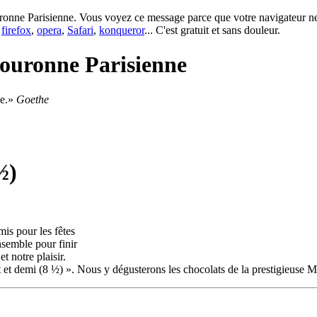
onne Parisienne. Vous voyez ce message parce que votre navigateur ne p
e
firefox
,
opera
,
Safari
,
konqueror
... C'est gratuit et sans douleur.
ouronne Parisienne
e.
Goethe
½)
mis pour les fêtes
semble pour finir
t notre plaisir.
it et demi (8 ½) ». Nous y dégusterons les chocolats de la prestigieuse 