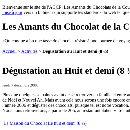
Bienvenue sur le site de l'
ACCP
: Les Amants du Chocolats de la Cour
mise à jour
vers un butineur qui supporte les standards du web tel qu
Les Amants du Chocolat de la C
Quiconque a bu une tasse de chocolat résiste à une journée de voyag
Accueil
>
Activités
>
Dégustation au Huit et demi (8 ½)
Dégustation au Huit et demi (8 
jeudi 7 décembre 2006
Plus que quelques semaines avant de se retrouver en famille et entre a
de Noël et Nouvel An. Mais avant cela nous serons une fois encore en
l’année 2006 et déguster des chocolats, puisque tel est notre vocation, e
Nous nous retrouverons, à partir de 20h, au restaurant italien « Le hu
La Maison du Chocolat
Le huit et demi (8 ½)