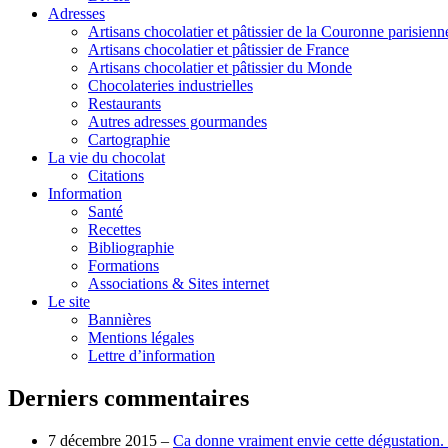
Adresses
Artisans chocolatier et pâtissier de la Couronne parisienn
Artisans chocolatier et pâtissier de France
Artisans chocolatier et pâtissier du Monde
Chocolateries industrielles
Restaurants
Autres adresses gourmandes
Cartographie
La vie du chocolat
Citations
Information
Santé
Recettes
Bibliographie
Formations
Associations & Sites internet
Le site
Bannières
Mentions légales
Lettre d’information
Derniers commentaires
7 décembre 2015 –
Ca donne vraiment envie cette dégustation. 