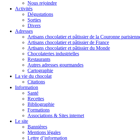
Nous rejoindre
Activités
Dégustations
Sorties
Divers
Adresses
Artisans chocolatier et pâtissier de la Couronne parisienn
Artisans chocolatier et pâtissier de France
Artisans chocolatier et pâtissier du Monde
Chocolateries industrielles
Restaurants
Autres adresses gourmandes
Cartographie
La vie du chocolat
Citations
Information
Santé
Recettes
Bibliographie
Formations
Associations & Sites internet
Le site
Bannières
Mentions légales
Lettre d’information