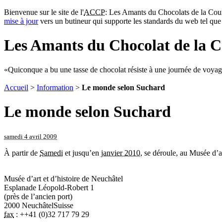
Bienvenue sur le site de l'
ACCP
: Les Amants du Chocolats de la Cour
mise à jour
vers un butineur qui supporte les standards du web tel qu
Les Amants du Chocolat de la C
Quiconque a bu une tasse de chocolat résiste à une journée de voyag
Accueil
>
Information
>
Le monde selon Suchard
Le monde selon Suchard
samedi 4 avril 2009
À partir de
Samedi
et jusqu’en
janvier 2010
, se déroule, au Musée d’a
Musée d’art et d’histoire de Neuchâtel
Esplanade Léopold-Robert 1
(près de l’ancien port)
2000
Neuchâtel
Suisse
fax
:
++41 (0)32 717 79 29