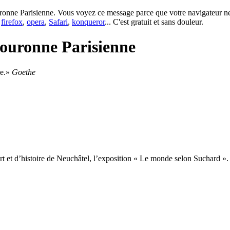
onne Parisienne. Vous voyez ce message parce que votre navigateur ne p
e
firefox
,
opera
,
Safari
,
konqueror
... C'est gratuit et sans douleur.
ouronne Parisienne
e.
Goethe
rt et d’histoire de Neuchâtel, l’exposition «
Le monde selon Suchard
».