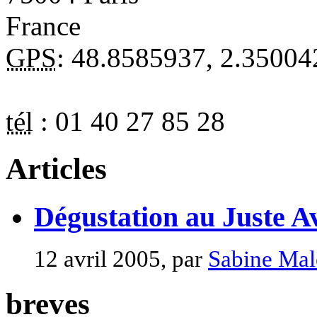
France
GPS
:
48.8585937
,
2.35004
tél
:
01 40 27 85 28
Articles
Dégustation au Juste A
12 avril 2005, par
Sabine Mal
breves