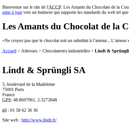
Bienvenue sur le site de l'
ACCP
: Les Amants du Chocolats de la Cour
mise à jour
vers un butineur qui supporte les standards du web tel qu
Les Amants du Chocolat de la C
Ne croyez pas que le chocolat soit un substitut à l’amour... L’amour e
Accueil
> Adresses > Chocolateries industrielles >
Lindt & Sprüngl
Lindt & Sprüngli SA
5, boulevard de la Madeleine
75001
Paris
France
GPS
:
48.8697961
,
2.3272848
tél
:
01 58 62 36 36
Site web :
http://www.lindt.fr/