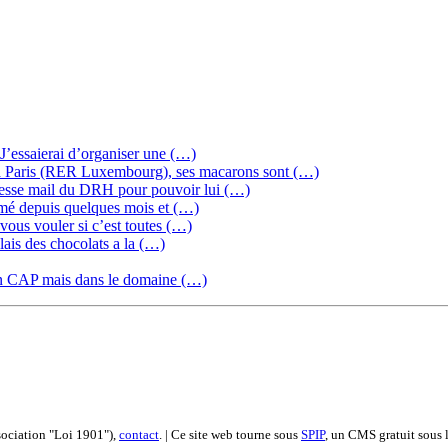
J’essaierai d’organiser une (…)
ris (RER Luxembourg), ses macarons sont (…)
esse mail du DRH pour pouvoir lui (…)
mé depuis quelques mois et (…)
vous vouler si c’est toutes (…)
lais des chocolats a la (…)
 d’un CAP mais dans le domaine (…)
ociation "Loi 1901"),
contact
. | Ce site web tourne sous
SPIP
, un CMS gratuit sous