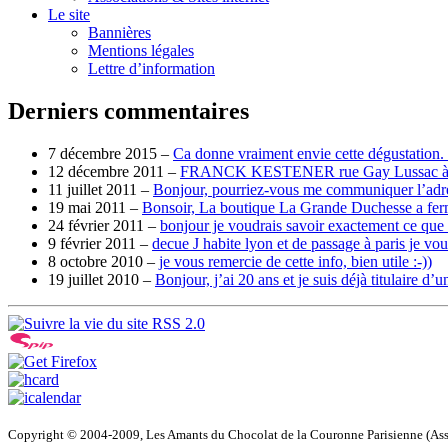
Le site
Bannières
Mentions légales
Lettre d’information
Derniers commentaires
7 décembre 2015 –
Ca donne vraiment envie cette dégustation. 
12 décembre 2011 –
FRANCK KESTENER rue Gay Lussac à Pa
11 juillet 2011 –
Bonjour, pourriez-vous me communiquer l’adr
19 mai 2011 –
Bonsoir, La boutique La Grande Duchesse a fer
24 février 2011 –
bonjour je voudrais savoir exactement ce que 
9 février 2011 –
decue J habite lyon et de passage à paris je vou
8 octobre 2010 –
je vous remercie de cette info, bien utile :-))
19 juillet 2010 –
Bonjour, j’ai 20 ans et je suis déjà titulaire
RSS 2.0
Copyright © 2004-2009, Les Amants du Chocolat de la Couronne Parisienne (Ass