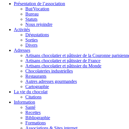
Présentation de l’association
But/Vocation
Bureau
Statuts
Nous rejoindre
Activités
Dégustations
Sorties
Divers
Adresses
Artisans chocolatier et pâtissier de la Couronne parisienn
Artisans chocolatier et pâtissier de France
Artisans chocolatier et pâtissier du Monde
Chocolateries industrielles
Restaurants
Autres adresses gourmandes
Cartographie
La vie du chocolat
Citations
Information
Santé
Recettes
Bibliographie
Formations
Associations & Sites internet