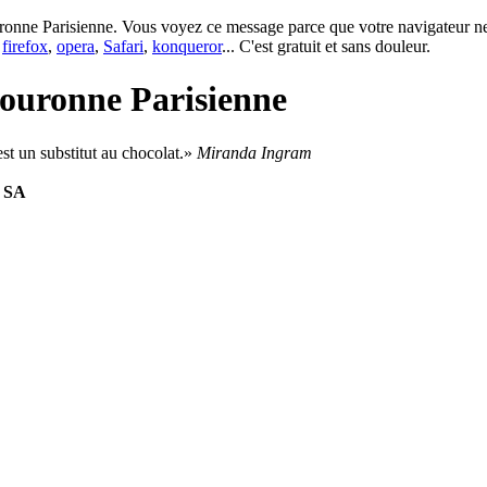
onne Parisienne. Vous voyez ce message parce que votre navigateur ne p
e
firefox
,
opera
,
Safari
,
konqueror
... C'est gratuit et sans douleur.
ouronne Parisienne
st un substitut au chocolat.
Miranda Ingram
i SA